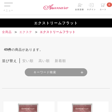
Menu
0
エクストリームフラット
全商品
エクステ
エクストリームフラット
49
件
の商品があります。
並び替え
安い順
高い順
新着順
キーワード検索