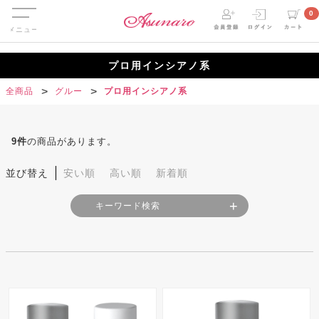
Menu
0
プロ用インシアノ系
全商品
グルー
プロ用インシアノ系
9
件
の商品があります。
並び替え
安い順
高い順
新着順
キーワード検索