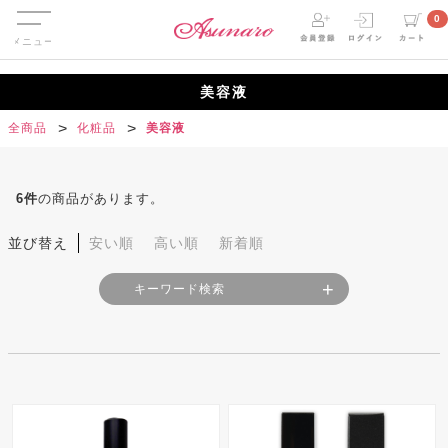
Menu
0
美容液
全商品
化粧品
美容液
6
件
の商品があります。
並び替え
安い順
高い順
新着順
キーワード検索