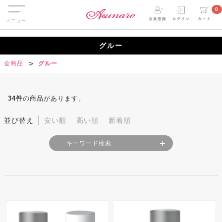
Menu
0
グルー
全商品
グルー
34
件
の商品があります。
並び替え
安い順
高い順
新着順
キーワード検索