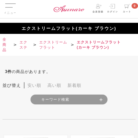
Menu
0
エクストリームフラット(カーキ ブラウン)
全
エク
エクストリーム
エクストリームフラット
商
ステ
フラット
(カーキ ブラウン)
品
3
件
の商品があります。
並び替え
安い順
高い順
新着順
キーワード検索