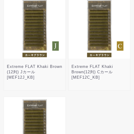
Extreme FLAT Khaki Brown
Extreme FLAT Khaki
(12列) Jカール
Brown(12列) Cカール
[MEF12J_KB]
[MEF12C_KB]