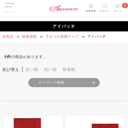
Menu
0
アイパッチ
全商品
関連雑貨
下まつげ保護テープ
アイパッチ
6
件
の商品があります。
並び替え
安い順
高い順
新着順
キーワード検索