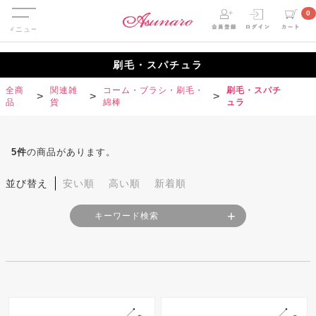
Menu
0
刷毛・スパチュラ
全商
関連雑
コーム・ブラシ・刷毛・
刷毛・スパチ
品
貨
綿棒
ュラ
5
件
の商品があります。
並び替え
安い順
高い順
新着順
キーワード検索