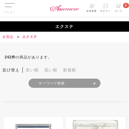
Menu
0
エクステ
全商品
エクステ
242
件
の商品があります。
並び替え
安い順
高い順
新着順
キーワード検索