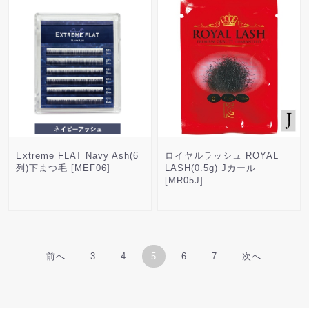
Extreme FLAT Navy Ash(6
ロイヤルラッシュ ROYAL
列)下まつ毛 [MEF06]
LASH(0.5g) Jカール
[MR05J]
前へ
3
4
5
6
7
次へ