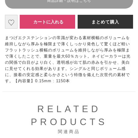
商品詳細・説明はこちら
カートに入れる
まとめて購入
まつげエクステンションの常識が変わる素材横幅のボリュームを
維持しながら厚みを極限まで薄くしっかり発色して驚くほど軽い
フラットラッシュ横幅のボリュームを維持しながら厚みを極限ま
で薄くしたことで、重量を最大60％カット。ネイビーカラーは光
の関係で白目がより白く、透明感が出て肌の赤みを引かせ、美白
に見せてくれる効果があります。シングルと同じボリューム感
に、接着の安定感と柔らかさという特徴を備えた次世代の素材で
す。【内容量】0.15mm : 1150本
RELATED
PRODUCTS
関連商品