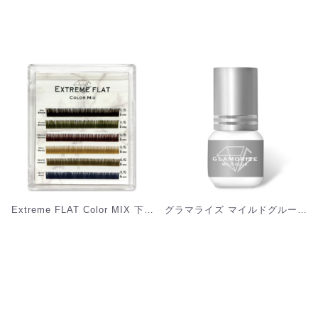
Extreme FLAT Color MIX 下まつ毛 (6列) [MEF06]
グラマライズ マイルドグルー(GLAMORIZE MILD GLUE) 3mL [MZ-GGM]