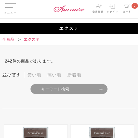
Menu
0
エクステ
全商品
エクステ
242
件
の商品があります。
並び替え
安い順
高い順
新着順
キーワード検索