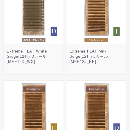
Extreme FLAT White
Extreme FLAT Milk
Grege(12列) Dカール
Beige(12列) Jカール
[MEF12D_WG]
[MEF12J_BE]