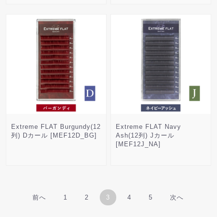
Extreme FLAT Burgundy(12
Extreme FLAT Navy
列) Dカール [MEF12D_BG]
Ash(12列) Jカール
[MEF12J_NA]
前へ
1
2
3
4
5
次へ