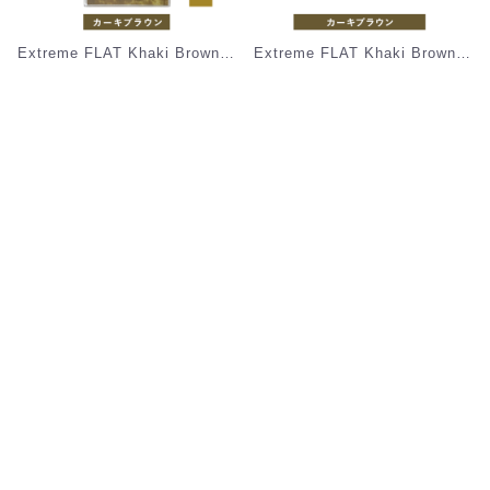
Extreme FLAT Khaki Brown(12列) Cカール [MEF12C_KB]
Extreme FLAT Khaki Brown(6列)下まつ毛 [MEF06]