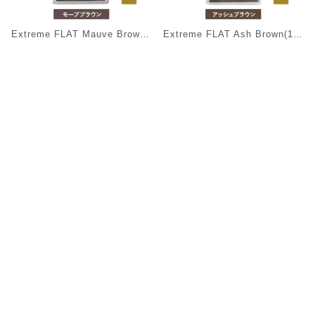
Extreme FLAT Mauve Brown(12列) Cカール [MEF12C_MB]
Extreme FLAT Ash Brown(12列) Cカール [MEF12C_AB]