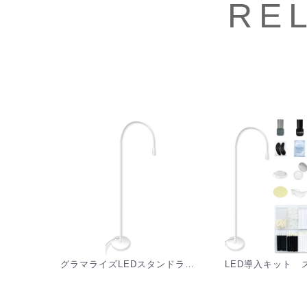
RE
グラマライズLEDスタンドライト(付け替え用) GLAMORIZE- LED STAND LIGHT - [G-LPLN]