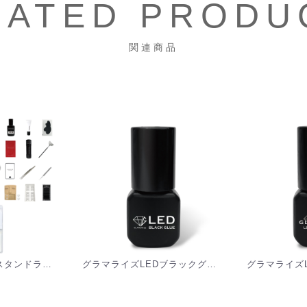
LATED PRODU
関連商品
LED導入キット スタンドライトあり[G-SET05L]
グラマライズLEDブラックグルー GLAMORIZE -LED ブラックグルー- [MZ-LBG]