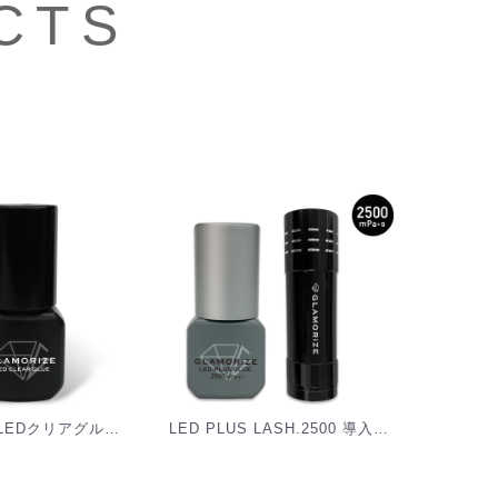
CTS
グラマライズLEDクリアグルー GLAMORIZE -LED クリアグルー- [MZ-LCG]
LED PLUS LASH.2500 導入お試しキット[G-SET03]