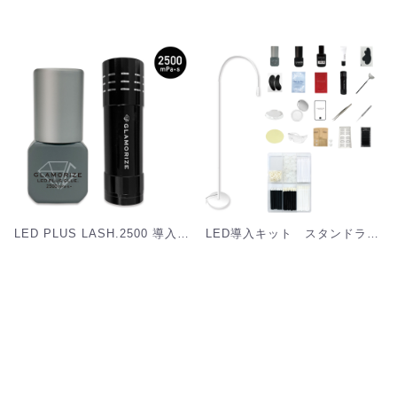
LED PLUS LASH.2500 導入お試しキット[G-SET03]
LED導入キット スタンドライトあり[G-SET05L]