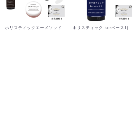
ホリスティックエーメソッド7点セット [SET-H07] 【認定証あり】
ホリスティック kerベース1(ケラチン) [S-HB01] 【認定証あり】