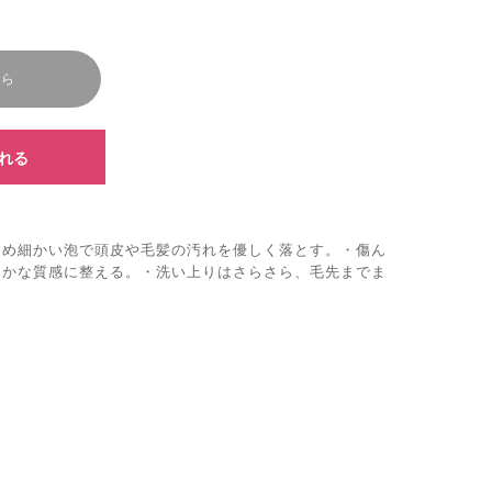
ちら
れる
きめ細かい泡で頭皮や毛髪の汚れを優しく落とす。・傷ん
らかな質感に整える。・洗い上りはさらさら、毛先までま