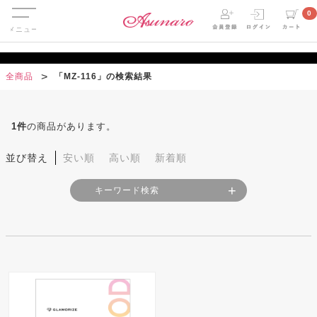
Menu
0
全商品
「MZ-116」の検索結果
1
件
の商品があります。
並び替え
安い順
高い順
新着順
キーワード検索