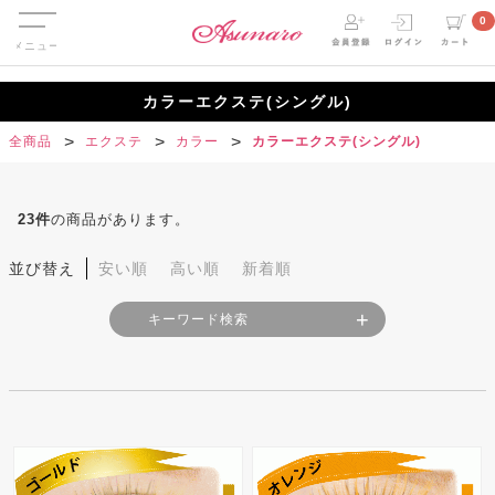
Menu
0
カラーエクステ(シングル)
全商品
エクステ
カラー
カラーエクステ(シングル)
23
件
の商品があります。
並び替え
安い順
高い順
新着順
キーワード検索