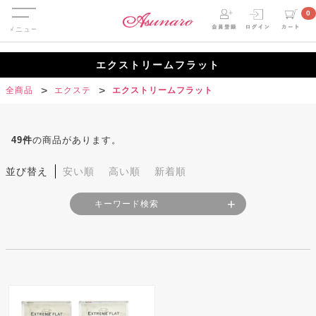
Menu
0
エクストリームフラット
全商品
エクステ
エクストリームフラット
49
件
の商品があります。
並び替え
安い順
高い順
新着順
キーワード検索