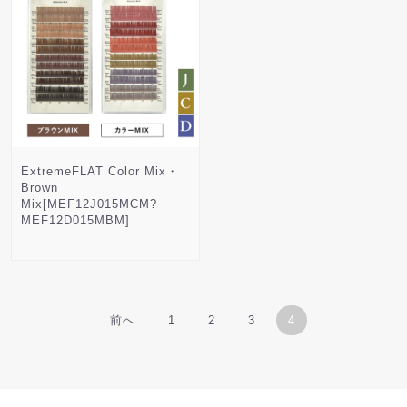
ExtremeFLAT Color Mix・
Brown
Mix[MEF12J015MCM?
MEF12D015MBM]
前へ
1
2
3
4