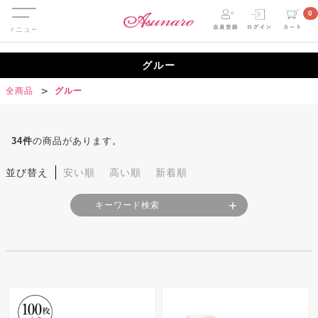
Menu
0
グルー
全商品
グルー
34
件
の商品があります。
並び替え
安い順
高い順
新着順
キーワード検索