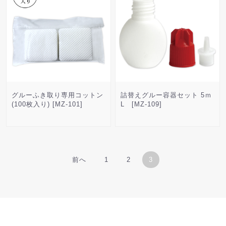
グルーふき取り専用コットン
詰替えグルー容器セット 5ｍ
(100枚入り) [MZ-101]
L [MZ-109]
前へ
1
2
3