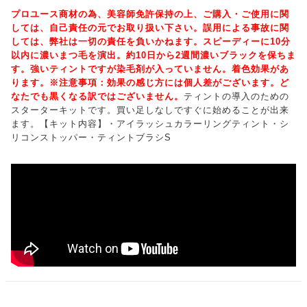
プロユース商材の為、美容師免許保持の上、ご購入・ご使用に関
しては、自己責任の元でお取り扱い下さい。誤用による事故に関
しては、弊社は一切の責任を負いかねます。スピーディーに10分
以内に濃いまつ毛を演出。約10日から2週間濃いブラックを保ちま
す。強いティントですが染毛剤が入っていません。着色効果があ
ります。※注意事項：効果の感じ方には個人差がございます。ど
なたでも黒くなる訳ではございません。
ティントの導入のための
スターターキットです。買い足しなしですぐに始めることが出来
ます。【キット内容】・アイラッシュカラーリングティント・シ
リコンストッパー・ティントブラシS