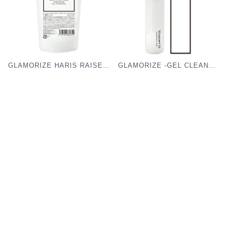
GLAMORIZE HARIS RAISE ハリスレイズオールインワンジェル 詰め替え用140g[G-AOH]
GLAMORIZE -GEL CLEANSING- 140mL（ジェルクレンジング ボトル）[G-GC]