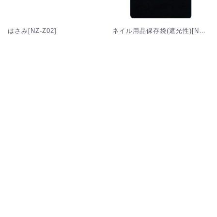
はさみ[NZ-Z02]
ネイル用品保存袋(遮光性)[NZ-Z03]