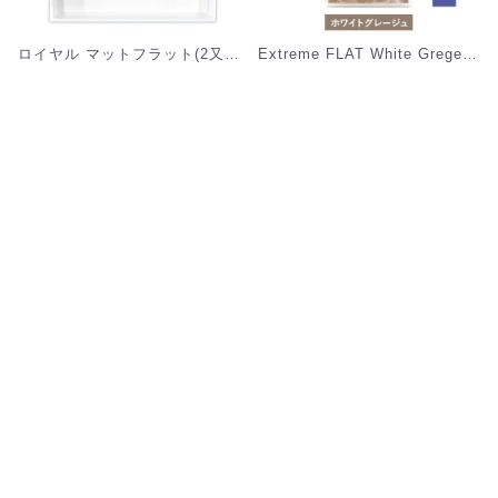
ロイヤル マットフラット(2又)(6列) Dカール 0.15mm [MRF06D]
Extreme FLAT White Grege(12列) Dカール [MEF12D_WG]