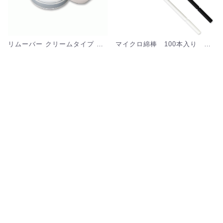
リムーバー クリームタイプ 詰め替え用専用容器 20g [MZ-071]
マイクロ綿棒 100本入り 【まつげエクステ】[MZ]