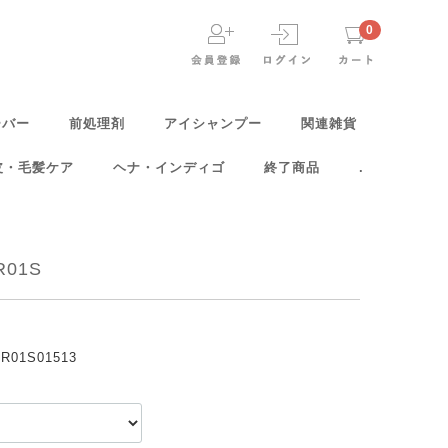
0
ーバー
前処理剤
アイシャンプー
関連雑貨
皮・毛髪ケア
ヘナ・インディゴ
終了商品
.
01S
PR01S01513