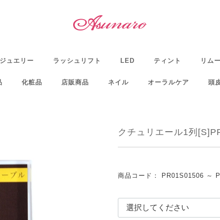
ジュエリー
ラッシュリフト
LED
ティント
リム
品
化粧品
店販商品
ネイル
オーラルケア
頭
クチュリエール1列[S]PR
商品コード：
PR01S01506 ～ 