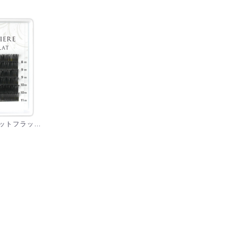
クチュリエール マットフラット(2又)(6列) D2カール 0.15mm [MPF06D2]