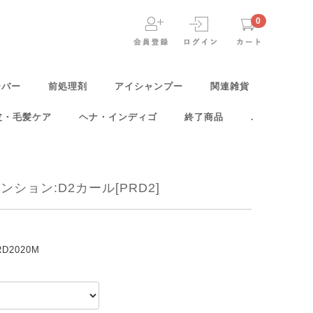
0
ーバー
前処理剤
アイシャンプー
関連雑貨
皮・毛髪ケア
ヘナ・インディゴ
終了商品
.
ション:D2カール[PRD2]
RD2020M