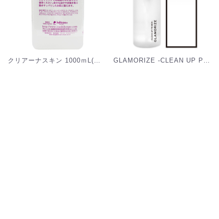
クリアーナスキン 1000ｍL(業務用) [S-030]
GLAMORIZE -CLEAN UP PRIMER- 140mL（プライマー ボトル）[G-CUP]