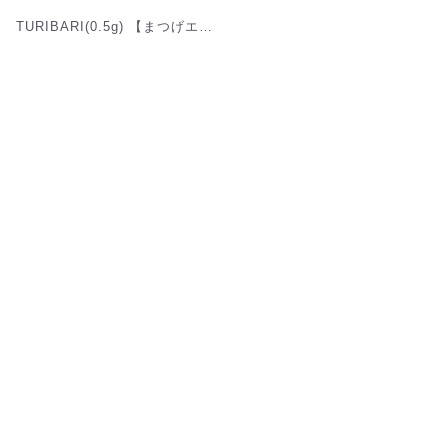
TURIBARI(0.5g) 【まつげエクステ】[MSE05T]