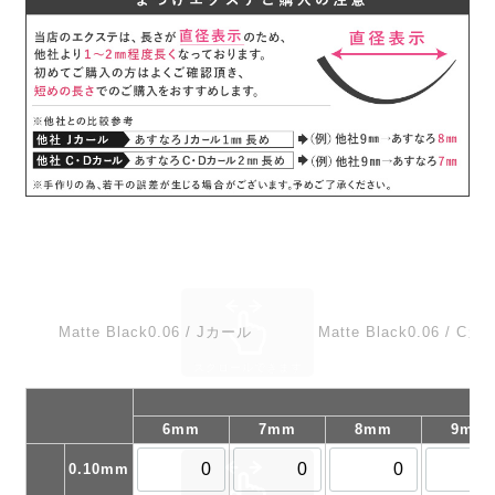
Matte Black0.06 / Jカール
Matte Black0.06 / C
6mm
7mm
8mm
9mm
0.10mm