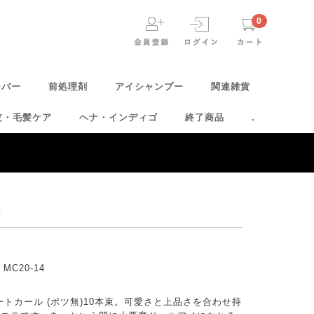
0
ーバー
前処理剤
アイシャンプー
関連雑貨
皮・毛髪ケア
ヘナ・インディゴ
終了商品
.
ュ
 MC20-14
トカール (ポツ無)10本束。可愛さと上品さを合わせ持