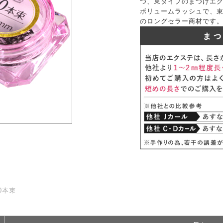
つ、束タイプのまつげエ
ボリュームラッシュで、束
のロングセラー商材です
0本束