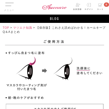
メニュー
0
BLOG
TOP
>
マツエク知識
>
【保存版】これさえ読めばわかる！カールキープ
Q＆Aまとめ