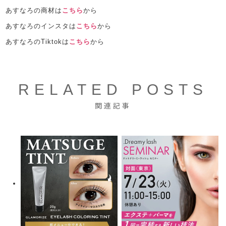
あすなろの商材は
こちら
から
あすなろのインスタは
こちら
から
あすなろのTiktokは
こちら
から
RELATED POSTS
関連記事